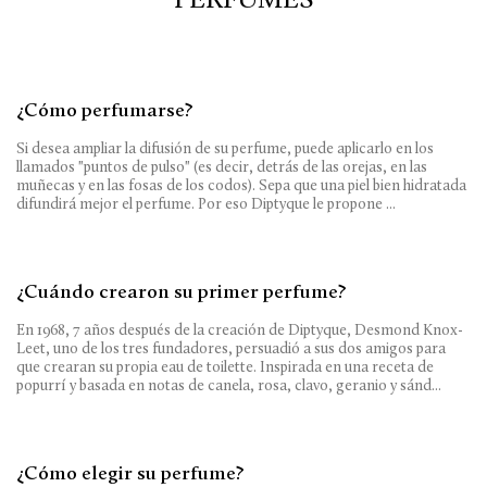
¿Cómo perfumarse?
Si desea ampliar la difusión de su perfume, puede aplicarlo en los
llamados "puntos de pulso" (es decir, detrás de las orejas, en las
muñecas y en las fosas de los codos). Sepa que una piel bien hidratada
difundirá mejor el perfume. Por eso Diptyque le propone ...
¿Cuándo crearon su primer perfume?
En 1968, 7 años después de la creación de Diptyque, Desmond Knox-
Leet, uno de los tres fundadores, persuadió a sus dos amigos para
que crearan su propia eau de toilette. Inspirada en una receta de
popurrí y basada en notas de canela, rosa, clavo, geranio y sánd...
¿Cómo elegir su perfume?